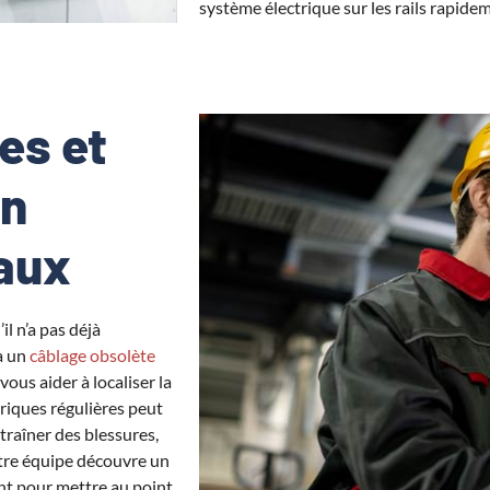
système électrique sur les rails rapide
es et
on
aux
il n’a pas déjà
à un
câblage obsolète
vous aider à localiser la
riques régulières peut
traîner des blessures,
notre équipe découvre un
ent pour mettre au point