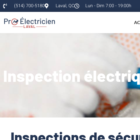
(514) 700-5180
Laval, QC
Lun - Dim 7:00 - 19:00h
AC
Inspection électri
Inspections de sécu