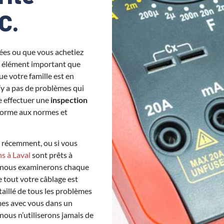
C.
ées ou que vous achetiez
n élément important que
ue votre famille est en
n’y a pas de problèmes qui
re effectuer une
inspection
nforme aux normes et
é récemment, ou si vous
ns à Laval
sont prêts à
n, nous examinerons chaque
 tout votre câblage est
aillé de tous les problèmes
mes avec vous dans un
ous n’utiliserons jamais de