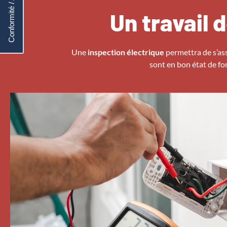
Conformité / Accréditation
Un travail 
Une
inspection électrique
permettra de s’ass
sont en bon état de fo