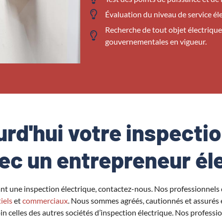
Évaluation du niveau de service éle
Recherche de tout objet électriqu
gouvernementales en vigueur.
urd'hui votre inspecti
ec un entrepreneur él
nt une inspection électrique, contactez-nous. Nos professionnels 
iels
et
commerciaux
. Nous sommes agréés, cautionnés et assurés et
n celles des autres sociétés d’inspection électrique. Nos profession